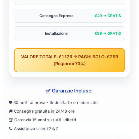
Consegna Express
€49 → GRATIS
Installazione
€89 → GRATIS
VALORE TOTALE: €1.126 → PAGHI SOLO: €299
(Risparmi 73%)
✅ Garanzie Incluse:
🛡️ 30 notti di prova - Soddisfatto o rimborsato
🚚 Consegna gratuita in 24/48 ore
🏆 Garanzia 15 anni su tutti i difetti
📞 Assistenza clienti 24/7