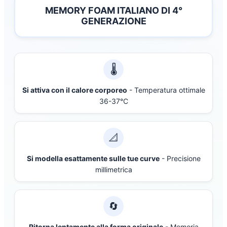
MEMORY FOAM ITALIANO DI 4°
GENERAZIONE
🌡️
Si attiva con il calore corporeo
- Temperatura ottimale
36-37°C
📐
Si modella esattamente sulle tue curve
- Precisione
millimetrica
🔄
Ritorna lentamente alla forma originale
- Memoria